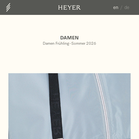
en
de
ABOUT US
CONTACT
DAMEN
COLLECTION
Damen Frühling-Sommer 2026
HERREN FS25
DAMEN HW25/26
DAMEN FS26