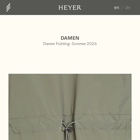
en
de
ABOUT US
CONTACT
DAMEN
COLLECTION
Damen Frühling-Sommer 2026
HERREN FS25
DAMEN HW25/26
DAMEN FS26