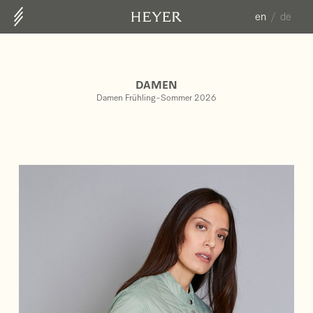
en
de
ABOUT US
CONTACT
DAMEN
COLLECTION
Damen Frühling-Sommer 2026
HERREN FS25
DAMEN HW25/26
DAMEN FS26