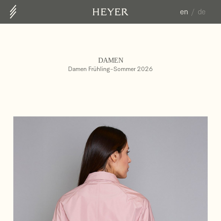
en
de
ABOUT US
CONTACT
DAMEN
COLLECTION
Damen Frühling-Sommer 2026
HERREN FS25
DAMEN HW25/26
DAMEN FS26