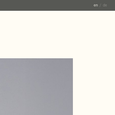
en
de
6