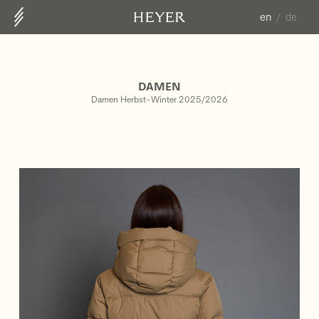
en
de
ABOUT US
CONTACT
DAMEN
COLLECTION
Damen Herbst-Winter 2025/2026
HERREN FS25
DAMEN HW25/26
DAMEN FS26