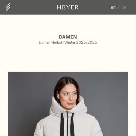
en
de
ABOUT US
CONTACT
DAMEN
COLLECTION
Damen Herbst-Winter 2025/2026
HERREN FS25
DAMEN HW25/26
DAMEN FS26