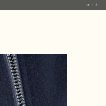
en
de
6