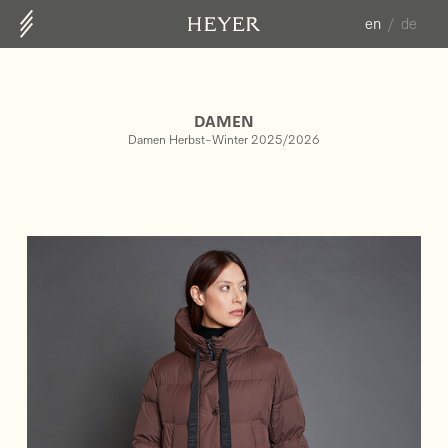
en
de
ABOUT US
CONTACT
DAMEN
COLLECTION
Damen Herbst-Winter 2025/2026
HERREN FS25
DAMEN HW25/26
DAMEN FS26