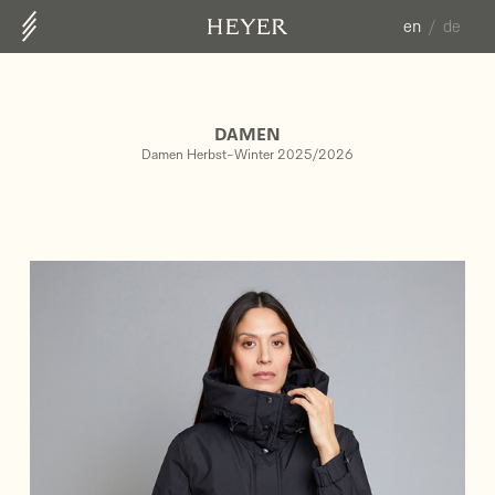
en
de
ABOUT US
CONTACT
DAMEN
COLLECTION
Damen Herbst-Winter 2025/2026
HERREN FS25
DAMEN HW25/26
DAMEN FS26